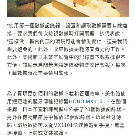
“使用第一個數據記錄器，設置和讀取數據需要有線連
接，要求我們每次檢視數據時打開展櫃” 該代表說。
“這樣做，櫃內內部的環境可能會發生變化，這是我們
想要避免的。此外，收集數據是耗時又費力的工作。
此外，美術館日本茶室展覽中的記錄器下載數據很不
方便。該展示房間若有特定障礙物會發出警報，每次
下載數據時都需要禁用警報。
為了實現更加便利的數據下載和管理效率，美術館使
用短距離的藍牙傳輸記錄器
HOBO MX1101
，在整個
畫廊，日本茶室和陳列櫃中佈署了20個數據記錄器。
另外在博物館庫房中佈放15個記錄器。
透過藍牙傳
輸，環境數據可以從MX1101快速傳輸到手機，無需
連接線、上網或安裝軟體。