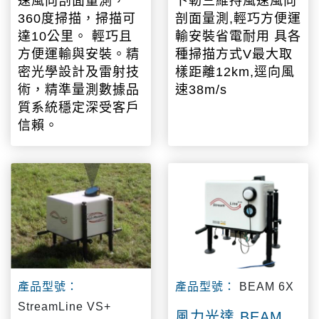
速風向剖面量測，
卜勒三維持風速風向
360度掃描，掃描可
剖面量測,輕巧方便運
達10公里。 輕巧且
輸安裝省電耐用 具各
方便運輸與安裝。精
種掃描方式V最大取
密光學設計及雷射技
樣距離12km,逕向風
術，精準量測數據品
速38m/s
質系統穩定深受客戶
信賴。
產品型號：
產品型號：
BEAM 6X
StreamLine VS+
風力光達 BEAM