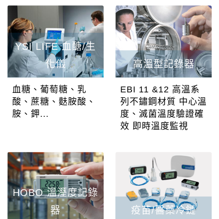
YSI LIFE 血醣/生
化儀
高溫型記錄器
血糖、葡萄糖、乳
EBI 11 &12 高溫系
酸、蔗糖、麩胺酸、
列不鏽鋼材質 中心溫
胺、鉀...
度、滅菌溫度驗證確
效 即時溫度監視
HOBO 溫溼度記錄
器
疫苗/醫藥冷鏈