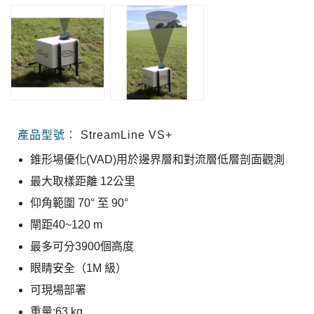
產品型號：
StreamLine VS+
錐形場優化
(VAD)
用於邊界層和對流層低層剖面觀測
最大取樣距離
12
公里
仰角範圍
70°
至
90°
閘距
40~120 m
最多可分
3900
個高度
眼睛安全（
1M
級）
可現場部署
重量
:63 kg