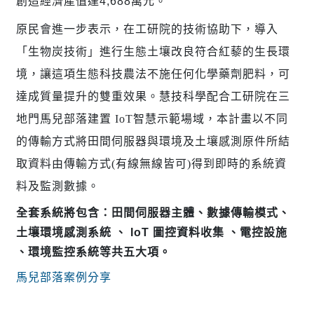
創造經濟產值達
4,688
萬元。
原民會進一步表示，在工研院的技術協助下，導入
「生物炭技術」進行生態土壤改良符合紅藜的生長環
境，讓這項生態科技農法不施任何化學藥劑肥料，可
達成質量提升的雙重效果。
慧技科學配合工研院在三
地門馬兒部落建置
IoT
智慧示範場域，
本計畫以不同
的傳輸方式將田間伺服器與環
境及土壤感測原件所結
取資料由傳輸方式(有線無線皆可)得到即
時的系統資
料及監測數據。
全套系統將包含：田間伺服器主體、數據傳輸模式、
土壤環境感測系統 、 IoT 圖控資料收集 、電控設施
、環境監控系統等共五大項。
馬兒部落案例分享