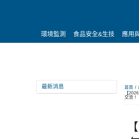
環境監測
食品安全&生技
應用
最新消息
首頁
【20
交流！
【