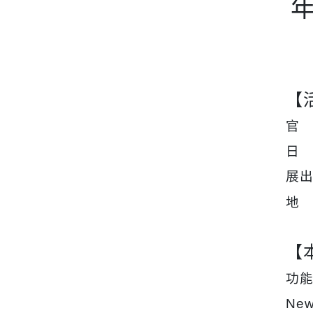
【
官
日 
展
地
【
功
New