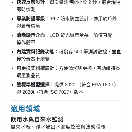
快速反應設計
：單次量測時間小於 2 秒，適合現場
即時檢測
專業防護等級
：IP67 防水防塵設計，適用於戶外
與嚴苛環境
清晰顯示介面
：LCD 背光顯示螢幕，讀值直覺、
操作簡單
內建資料記錄功能
：可儲存 500 筆測試數據，並直
接於儀器上瀏覽
可更換式測槽設計
：方便清潔與更換，有助維持長
期量測品質
雙標準機型選擇
：提供 2020t（符合 EPA 180.1）
與 2020i（符合 ISO 7027）版本
適用領域
飲用水與自來水監測
自來水廠、淨水場出水濁度控管與法規稽核