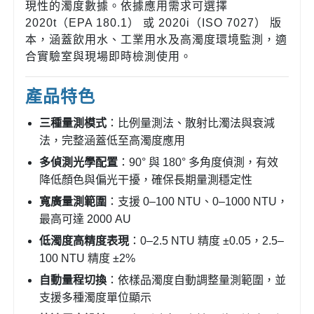
現性的濁度數據。依據應用需求可選擇
2020t（EPA 180.1） 或 2020i（ISO 7027） 版
本，涵蓋飲用水、工業用水及高濁度環境監測，適
合實驗室與現場即時檢測使用。
產品特色
三種量測模式
：比例量測法、散射比濁法與衰減
法，完整涵蓋低至高濁度應用
多偵測光學配置
：90° 與 180° 多角度偵測，有效
降低顏色與偏光干擾，確保長期量測穩定性
寬廣量測範圍
：支援 0–100 NTU、0–1000 NTU，
最高可達 2000 AU
低濁度高精度表現
：0–2.5 NTU 精度 ±0.05，2.5–
100 NTU 精度 ±2%
自動量程切換
：依樣品濁度自動調整量測範圍，並
支援多種濁度單位顯示