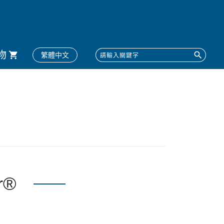
物
繁體中文
r®