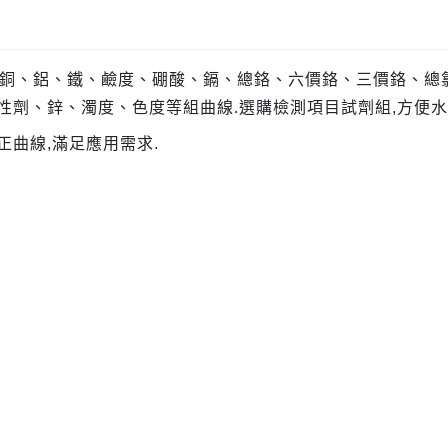
、銅、鋁、鐵、鹼度、硼酸、鎘、總鉻、六價鉻、三價鉻、總
劑、鋅、濁度、色度等組曲線.選購檢測項目試劑組,方便水
曲線,滿足應用需求.