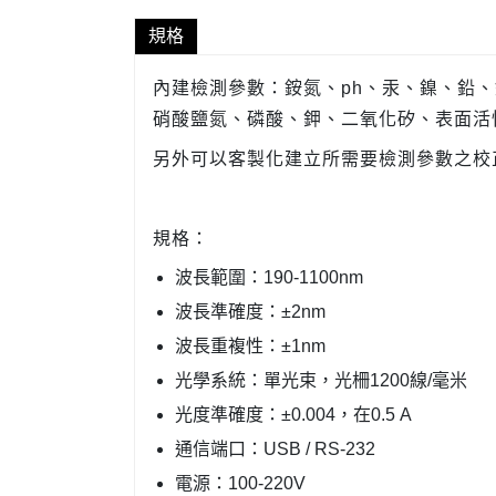
規格
內建檢測參數：銨氮、ph、汞、鎳、鉛
硝酸鹽氮、磷酸、鉀、二氧化矽、表面活性
另外可以客製化建立所需要檢測參數之校正
規格：
波長範圍：190-1100nm
波長準確度：±2nm
波長重複性：±1nm
光學系統：單光束，光柵1200線/毫米
光度準確度：±0.004，在0.5 A
通信端口：USB / RS-232
電源：100-220V