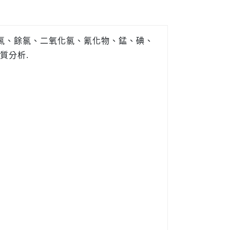
氯、餘氯、二氧化氯、氰化物、錳、碘、
質分析.