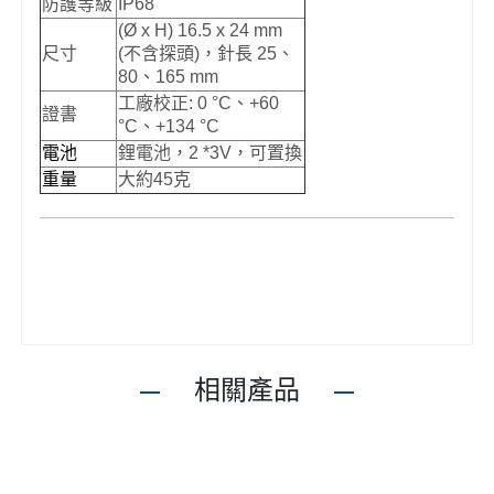
防護等級
IP68
(Ø x H) 16.5 x 24 mm
尺寸
(不含探頭)，針長 25、
80、165 mm
工廠校正: 0 °C、+60
證書
°C、+134 °C
電池
鋰電池，2 *3V，可置換
重量
大約45克
相關產品