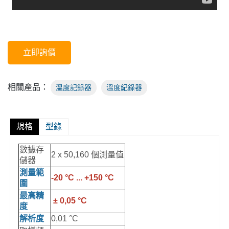
立即詢價
相關產品：
溫度記錄器
溫度紀錄器
規格
型錄
數據存
2 x 50,160 個測量值
儲器
測量範
-20 °C ... +150 °C
圍
最高精
± 0,05 °C
度
解析度
0,01 °C