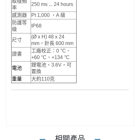
取樣頻
250 ms ... 24 hours
率
感測器
Pt 1,000 ，A 級
防護等
IP68
級
(Ø x H) 48 x 24
尺寸
mm，針長 600 mm
工廠校正：0 °C、
證書
+60 °C、+134 °C
鋰電池，3.6V，可
電池
置換
重量
大約110克
相關產品