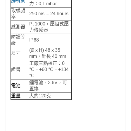
解析度
力：0,1 mbar
取樣頻
250 ms ... 24 hours
率
Pt 1000，壓阻式壓
感測器
力傳感器
防護等
IP68
級
(Ø x H) 48 x 35
尺寸
mm，針長 40 mm
工廠三點校正：0
證書
°C、+60 °C、+134
°C
鋰電池，3.6V，可
電池
置換
重量
大約120克