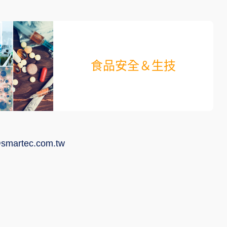
食品安全＆生技
smartec.com.tw