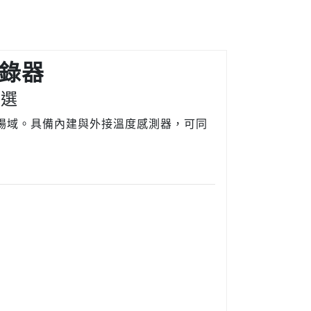
記錄器
首選
等場域。具備內建與外接溫度感測器，可同