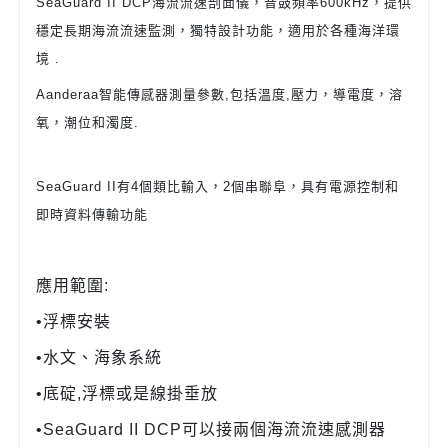
SeaGuard II DCP海流流速剖面儀，音鼓頻率600kHz，提供
穩定長期海流流速監測，獨特設計功能，適用於各種海洋環
境 .
Aanderaa智能傳感器測量參數,包括溫度,壓力，導電度，溶
氧，潮位和濁度.
SeaGuard II有4個類比輸入，2個串聯阜，具有電源控制和
即時資料傳輸功能
應用範圍:
•浮標安裝
•水文、海象系統
•底碇,浮標或是線掛垂放
•SeaGuard II DCP可以接兩個海流流速感測器