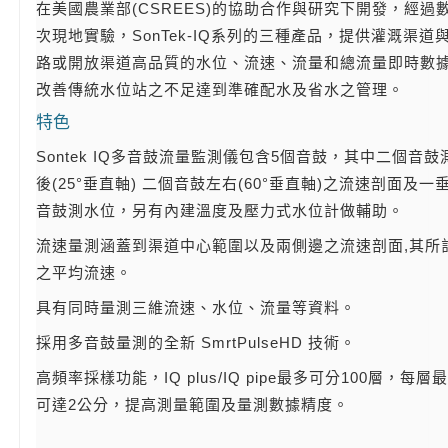
在美國農業部(CSREES)的協助合作與研究下開發，經過
次現地實驗，SonTek-IQ系列的三種產品，提供灌溉渠道
路或開放渠道高品質的水位、流速、流量和總流量即時數
改善傳統水位站之不足達到準確配水及省水之管理。
特色
Sontek IQ多音鼓流量監測儀包含5個音鼓，其中二個音鼓
後(25°垂直軸) 二個音鼓左右(60°垂直軸)之流速剖面及一
音鼓測水位，另有內建溫度及壓力式水位計做輔助。
流速量測涵蓋到渠道中心範圍以及兩側邊之流速剖面,其所
之平均流速。
具有同時量測三維流速、水位、流量等資料。
採用多音鼓量測的全新 SmrtPulseHD 技術。
高頻率採樣功能，IQ plus/IQ pipe最多可分100層，每層
可達2公分，提高測量範圍及量測數據精度。