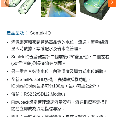
keyboard_arrow_left
keyboard_arrow_right
產品型號：
Sontek-IQ
灌溉渠道和密閉管路高品質的水位，流速、流量/總流
量即時數據，準確配水及省水之管理。
Sontek IQ五音鼓設計二個前後(25°垂直軸)、二個左右
(60°垂直軸)測長寬流速剖面。
另一垂直音鼓測水位，內建溫度及壓力式水位輔助。
全新SmrtPulseHD技術，高頻率採樣功能，
IQplus/IQpipe最多可分100層，最小可達2公分。
傳輸：RS232/SDI12,Modbus
Flowpack設定管理流速流量資料，流速指標率定操作
簡易立即成為流速指標專家。
應用：一般水源、灌溉渠道，自來水管路、下水道、