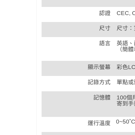
認證
CEC, C
尺寸
尺寸：寬
語言
英語、
（簡體
顯示螢幕
彩色LC
記錄方式
單點或
記憶體
100
寄到手持
0~50˚
運行溫度