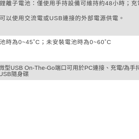
鋰離子電池：僅使用手持設備可維持約48小時；充
可以使用交流電或USB連接的外部電源供電。
池時為0~45˚C；未安裝電池時為0~60˚C
微型USB On-The-Go端口可用於PC連接、充電/為
USB隨身碟