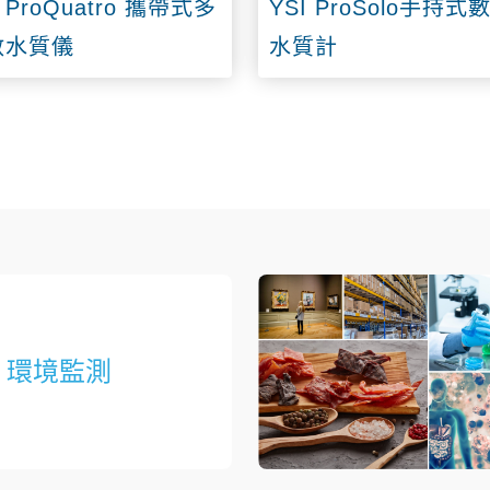
I ProQuatro 攜帶式多
YSI ProSolo手持式
數水質儀
水質計
環境監測