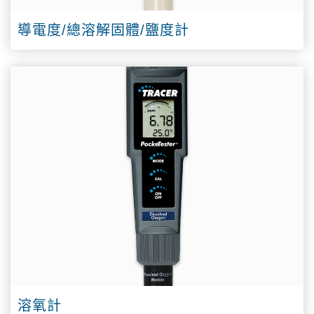
導電度/總溶解固體/鹽度計
溶氧計