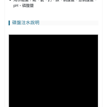
pH、磷酸鹽
碟盤注水說明