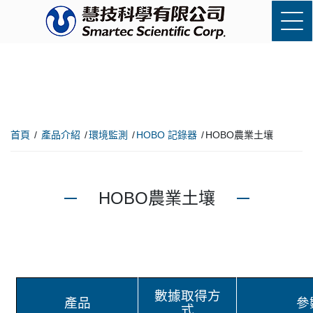
首頁
產品介紹
環境監測
HOBO 記錄器
HOBO農業土壤
HOBO農業土壤
數據取得方
產品
參
式