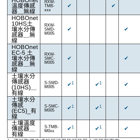
HOBOnet
RXW-
溫度傳感
✔
✔
TMB-
xxx
器＿無線
HOBOnet
10HS土
RXW-
壤水分傳
✔
✔
SMD-
M005
感器＿無
線
HOBOnet
EC-5 土
RXW-
壤水分傳
✔
✔
SMC-
M005
感器＿無
線
土壤水分
傳感器
S-SMD-
1
1
✔
✔
✔
(10HS)＿
M005
有線
土壤水分
傳感
S-SMC-
1
1
✔
✔
✔
(EC5)_有
M005
線
土壤溫度
S-TMB-
1
1
傳感器＿
✔
✔
✔
M0xx
有線