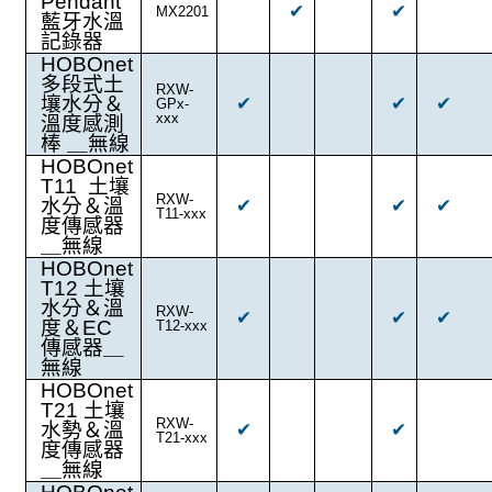
Pendant
✔
✔
MX2201
藍牙水溫
記錄器
HOBOnet
多段式土
RXW-
壤水分＆
✔
✔
✔
GPx-
xxx
溫度感測
棒 ＿無線
HOBOnet
T11 土壤
RXW-
水分＆溫
✔
✔
✔
T11-xxx
度傳感器
＿無線
HOBOnet
T12 土壤
水分＆溫
RXW-
✔
✔
✔
度＆EC
T12-xxx
傳感器＿
無線
HOBOnet
T21 土壤
RXW-
水勢＆溫
✔
✔
T21-xxx
度傳感器
＿無線