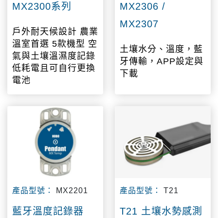
MX2300系列
MX2306 /
MX2307
戶外耐天候設計 農業
溫室首選 5款機型 空
土壤水分、溫度，藍
氣與土壤溫濕度記錄
牙傳輸，APP設定與
低耗電且可自行更換
下載
電池
產品型號：
MX2201
產品型號：
T21
藍牙溫度記錄器
T21 土壤水勢感測