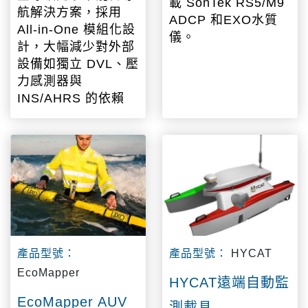
載 SonTek RS5/M9
航解決方案，採用
ADCP 和EXO水質
All-in-One 模組化設
儀。
計，大幅減少對外部
設備如獨立 DVL、壓
力感測器與
INS/AHRS 的依賴
產品型號：
產品型號：
HYCAT
EcoMapper
HYCAT遠端自動監
EcoMapper AUV
測載具