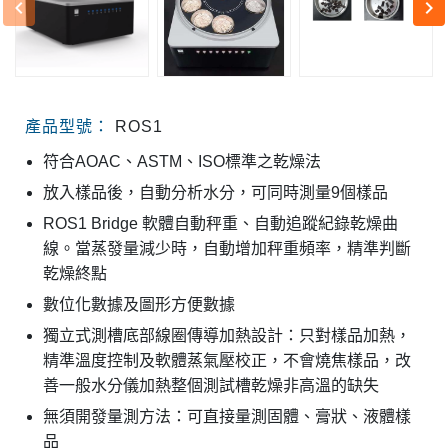
keyboard_arrow_left
keyboard_arrow_right
產品型號：
ROS1
符合AOAC、ASTM、ISO標準之乾燥法
放入樣品後，自動分析水分，可同時測量9個樣品
ROS1 Bridge 軟體自動秤重、自動追蹤紀錄乾燥曲
線。當蒸發量減少時，自動增加秤重頻率，精準判斷
乾燥終點
數位化數據及圖形方便數據
獨立式測槽底部線圈傳導加熱設計：只對樣品加熱，
精準溫度控制及軟體蒸氣壓校正，不會燒焦樣品，改
善一般水分儀加熱整個測試槽乾燥非高溫的缺失
無須開發量測方法：可直接量測固體、膏狀、液體樣
品