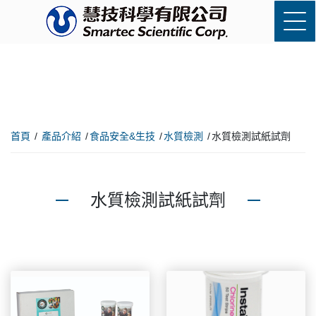
首頁
產品介紹
食品安全&生技
水質檢測
水質檢測試紙試劑
水質檢測試紙試劑