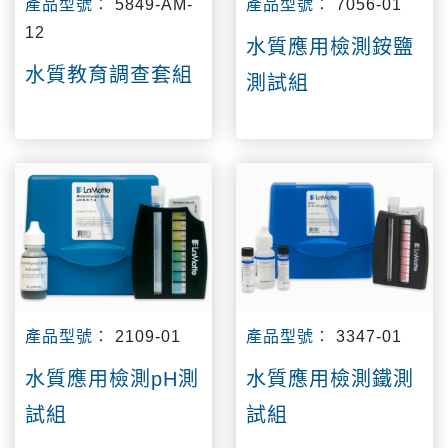
產品型號：
5849-AM-
產品型號：
7056-01
12
水質應用檢測銨鹽
水質教育調查套組
測試組
產品型號：
2109-01
產品型號：
3347-01
水質應用檢測pH測
水質應用檢測鐵測
試組
試組