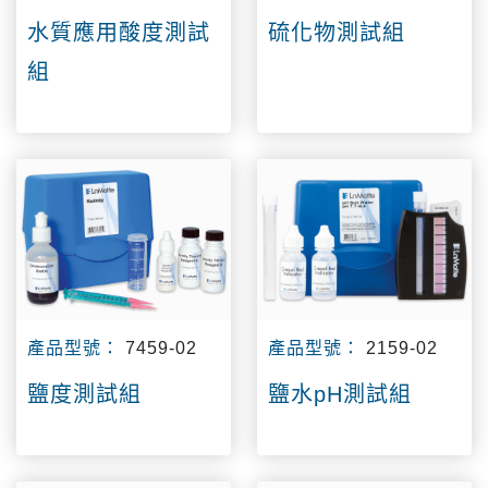
水質應用酸度測試
硫化物測試組
組
產品型號：
7459-02
產品型號：
2159-02
鹽度測試組
鹽水pH測試組